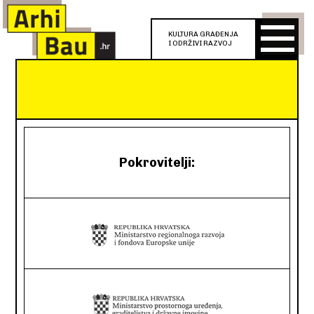
KULTURA GRAĐENJA
I ODRŽIVI RAZVOJ
Pokrovitelji: