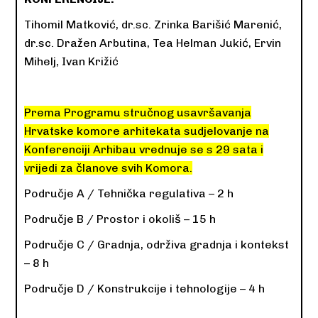
Tihomil Matković, dr.sc. Zrinka Barišić Marenić,
dr.sc. Dražen Arbutina, Tea Helman Jukić, Ervin
Mihelj, Ivan Križić
Prema Programu stručnog usavršavanja
Hrvatske komore arhitekata sudjelovanje na
Konferenciji Arhibau vrednuje se s 29 sata i
vrijedi za članove svih Komora.
Područje A / Tehnička regulativa – 2 h
Područje B / Prostor i okoliš – 15 h
Područje C / Gradnja, održiva gradnja i kontekst
– 8 h
Područje D / Konstrukcije i tehnologije – 4 h