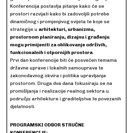
Konferencija postavlja pitanje kako će se
prostori razvijati kako bi zadovoljili potrebe
dinamičnog i promjenjivog svijeta te koje se
strategije u
arhitekturi, urbanizmu,
prostornom planiranju, dizajnu i građenju
mogu primijeniti za oblikovanje održivih,
funkcionalnih i otpornijih prostora
.
Prvi dan konferencije biti će posvećen temama
državne uprave i lokalnih samouprava te
zakonodavnog okvira i politika upravljanja
prostorom. Druga dva dana fokusiraju se na
promišljanja i realizacije realnog sektora u
području arhitekture i graditeljstva te povezanih
djelatnosti.
PROGRAMSKI ODBOR STRUČNE
KONFERENCIJE: