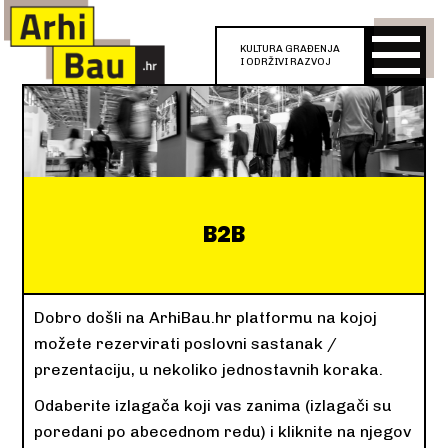
KULTURA GRAĐENJA
I ODRŽIVI RAZVOJ
B2B
Dobro došli na ArhiBau.hr platformu na kojoj
možete rezervirati poslovni sastanak /
prezentaciju, u nekoliko jednostavnih koraka.
Odaberite izlagača koji vas zanima (izlagači su
poredani po abecednom redu) i kliknite na njegov