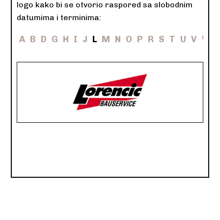
logo kako bi se otvorio raspored sa slobodnim
datumima i terminima:
A
B
D
G
H
I
J
L
M
N
O
P
R
S
T
U
V
W